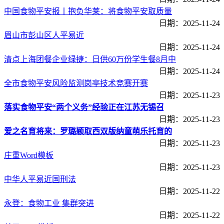
中国食物平安报丨抱负华莱：将食物平安取质量
日期：
2025-11-24
眉山市彭山区人平易近
日期：
2025-11-24
清点上海团餐企业绿捷：日供60万份学生餐8月中
日期：
2025-11-24
全市食物平安风险监测岗亭技术竞赛开赛
日期：
2025-11-23
落实食物平安“两个义务”经验正在江苏无锡召
日期：
2025-11-23
爱之名育将来：罗璐颖取西双版纳童萌乐托育的
日期：
2025-11-23
庄重Word模板
日期：
2025-11-23
中华人平易近国刑法
日期：
2025-11-22
永登：食物工业 集群突进
日期：
2025-11-22