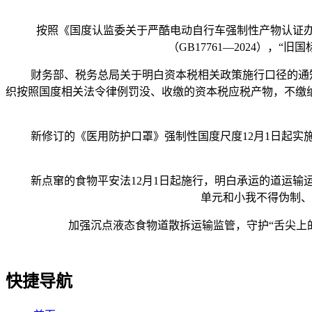
按照《国度认监委关于严酷电动自行车强制性产物认证办理
（GB17761—2024）
财务部、税务总局关于明白资本税相关政策施行口径的通知布
织按照国度相关法令律例罚没、收缴的资本税应税产物，不缴
新修订的《医用防护口罩》强制性国度尺度12月1日起实施
新点窜的食物平安法12月1日起施行，明白承运的道运输运
单元和小我不得伪制、
加强沉点液态食物道散拆运输监管，守护“舌尖上的平
快捷导航