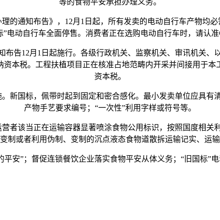
等的食物平安承担办理义务。
的通知布告》，12月1日起，所有发卖的电动自行车产物均必
，“旧国标”电动自行车全面停售。消费者正在选购电动自行车时，请认
告12月1日起施行。各级行政机关、监察机关、审讯机关、
纳资本税。工程扶植项目正在核准占地范畴内开采并间接用于本
资本税。
。新国标，佩带时起到固定和密合感化。最小发卖单位应具有
产物手艺要求编号；“一次性”利用字样或符号等。
营者该当正在运输容器显著喷涂食物公用标识，按照国度相关
变制或者利用伪制、变制的沉点液态食物道散拆运输记实、运输
安”；督促连锁餐饮企业落实食物平安从体义务；“旧国标”电